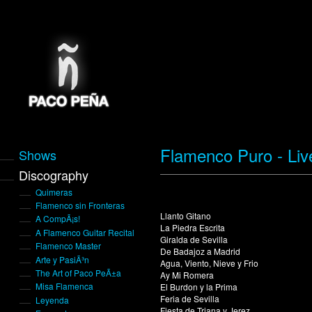
Flamenco Puro - Liv
Shows
Discography
Quimeras
Flamenco sin Fronteras
Llanto Gitano
A CompÃ¡s!
La Piedra Escrita
A Flamenco Guitar Recital
Giralda de Sevilla
Flamenco Master
De Badajoz a Madrid
Arte y PasiÃ³n
Agua, Viento, Nieve y Frio
The Art of Paco PeÃ±a
Ay Mi Romera
Misa Flamenca
El Burdon y la Prima
Feria de Sevilla
Leyenda
Fiesta de Triana y Jerez