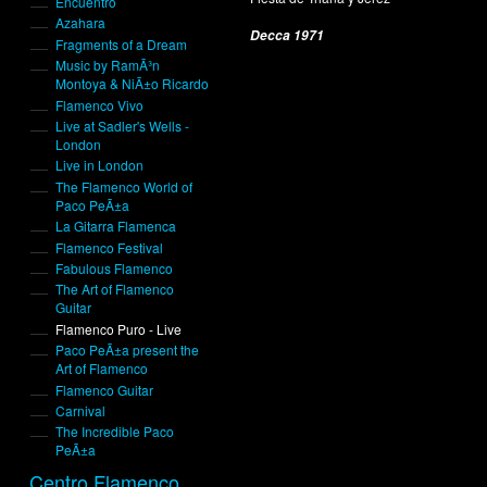
Encuentro
Azahara
Decca 1971
Fragments of a Dream
Music by RamÃ³n
Montoya & NiÃ±o Ricardo
Flamenco Vivo
Live at Sadler's Wells -
London
Live in London
The Flamenco World of
Paco PeÃ±a
La Gitarra Flamenca
Flamenco Festival
Fabulous Flamenco
The Art of Flamenco
Guitar
Flamenco Puro - Live
Paco PeÃ±a present the
Art of Flamenco
Flamenco Guitar
Carnival
The Incredible Paco
PeÃ±a
Centro Flamenco